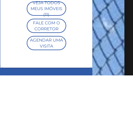
VEJA TODOS
MEUS IMÓVEIS
(11)
FALE COM O
CORRETOR
AGENDAR UMA
VISITA
SIMULE O
FINANCIAMENTO
COMPARTILHAR