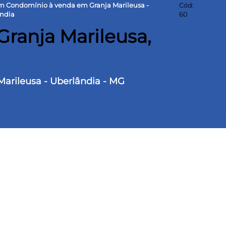
m Condomínio à venda em Granja Marileusa -
Cód:
ndia
60
Granja Marileusa,
Marileusa - Uberlândia - MG
Marileusa, com excelente localização próximo a
50m².
 opções de
Terras Alpha