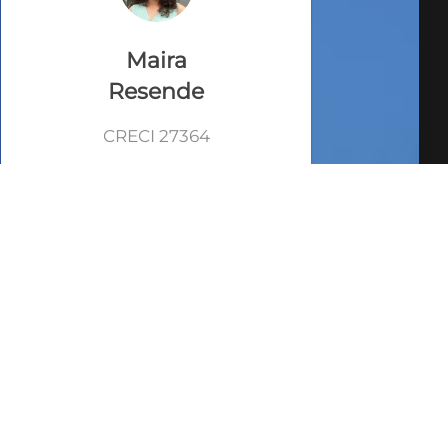
Maira
Resende
CRECI 27364
VEJA TODOS MEUS
IMÓVEIS (218)
FALE COM O
CORRETOR
AGENDAR UMA VISITA
SIMULE O