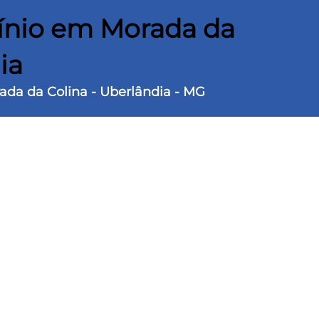
nio em Morada da
ia
ada da Colina - Uberlândia - MG
Vagas
rreno
465 m² Área construída
rro Morada da Colina.
om closet com terraço.
mbientes, elevador, cozinha, despensa, lavabo,
 ducha, sauna, churrasqueira, vaga para 3 carros.
 áreas verdes, academia, piscinas, salão de
uadras esportivas, quadra de tênis e elementos
ndomínio privilegia qualidade de vida em um