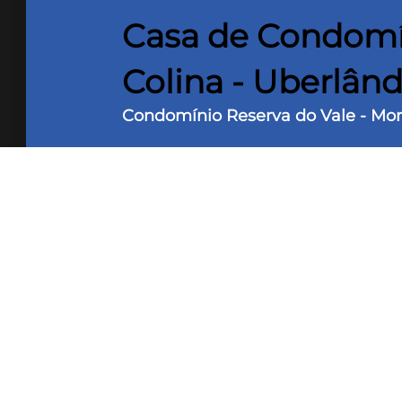
Casa de Condomí
Colina - Uberlând
Condomínio Reserva do Vale - Mor
3 Banheiros
4 Suítes
3 
465 m² Área útil
640 m² Te
Belíssimo Sobrado localizado no bai
Piso superior com 4 suítes sendo 1 c
Térreo possui escritório, sala em 2 a
vestiário, área de lazer com piscina,
Condomínio possui portaria 24 horas,
festas, churrasqueira, playground, q
como cascata e lagos naturais, o co
ambiente elegante e tranquilo.