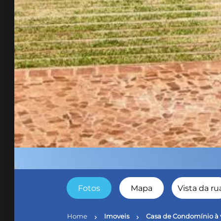
Fotos
Mapa
Vista da ru
Home
Imoveis
Casa de Condomínio à 
chevron_right
chevron_right