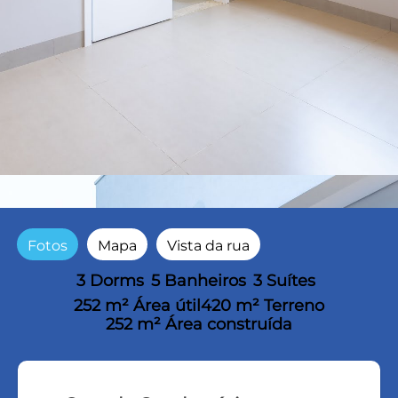
Fotos
Mapa
Vista da rua
3 Dorms
5 Banheiros
3 Suítes
252 m² Área útil
420 m² Terreno
252 m² Área construída