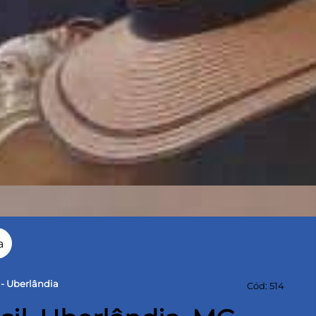
a
 - Uberlândia
Cód: 514