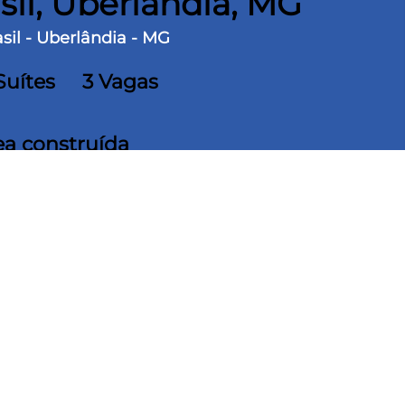
sil, Uberlândia, MG
sil - Uberlândia - MG
Suítes
3 Vagas
ea construída
 Brasil. São 4 quartos sendo 3 suítes, todos com
lindex e armário, cozinha planejada, mesa de
viço, dispensa, lavanderia separada, piscina
ra três carros. Acabamento com piso em
construída 260m² e terreno 350m²