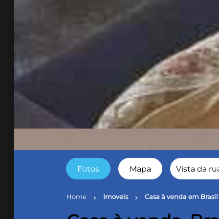
Fotos
Mapa
Vista da ru
Home
Imoveis
Casa à venda em Brasil
chevron_right
chevron_right