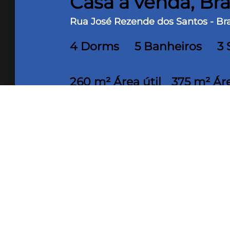
Casa à venda, Bra
Rua José Rezende dos Santos - Bra
4 Dorms
5 Banheiros
3 
260 m² Área útil
375 m² Ár
Casa de esquina localizada no bairro
armários, banho social com box em b
granito, área de serviço, suíte de ser
aquecida, quintal amplo garagem pa
granito. bancadas em granito. Área 
Imóvel