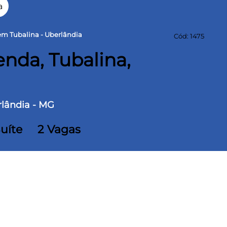
a
m Tubalina - Uberlândia
Cód: 1475
nda, Tubalina,
rlândia - MG
Suíte
2 Vagas
alina, localizado próximo ao Praia clube. São
a, cozinha, lavanderia separada e 02 vagas de
minado e porcelanato na área molhada,
ssui elevador, aquecimento solar, salão de