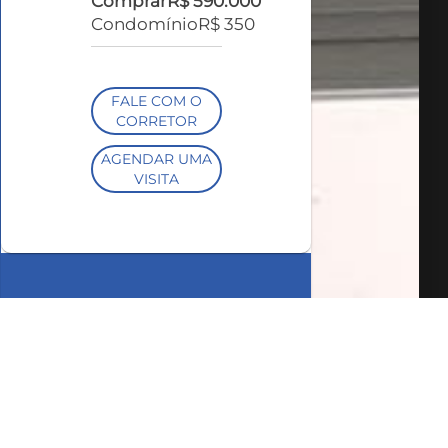
Comprar
R$ 590.000
Condomínio
R$ 350
FALE COM O
CORRETOR
AGENDAR UMA
VISITA
SIMULE O
FINANCIAMENTO
COMPARTILHAR