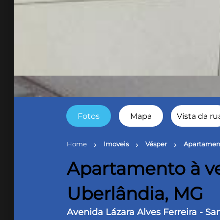
Fotos
Mapa
Vista da ru
Home
Imoveis
Vésper
Apartament
chevron_right
chevron_right
chevron_right
Apartamento à ve
Uberlândia, MG
Avenida Lázara Alves Ferreira - S