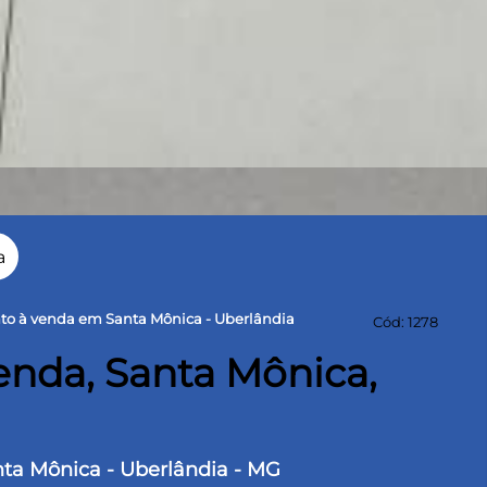
a
o à venda em Santa Mônica - Uberlândia
Cód: 1278
nda, Santa Mônica,
anta Mônica - Uberlândia - MG