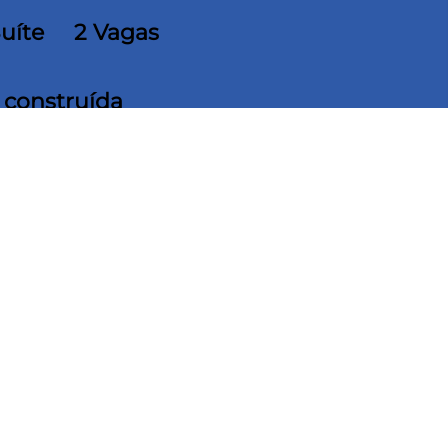
Suíte
2 Vagas
 construída
nta Mônica, próximo da UFU, D´Ville, Estação
 sacada ampla, sala em 2 ambientes espaçosa,
a de mármore, coifa, forno e fogão embutido,
, vaga para 2 carros. Acabamento fino com piso
. Condomínio possui portaria 24 horas,
corrimão, vaga de garagem acessível,
rinquedoteca, rampas de acesso, área verde.
ais opções de
Vésper