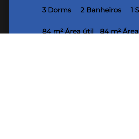
3 Dorms
2 Banheiros
1 
84 m² Área útil
84 m² Área
Apartamento localizado no bairro Sa
do pão. São 3 quartos sendo 1 suíte,
todo planejado, cozinha com bancad
com armários espelhados, escritório
em porcelanato, bancada de mármore
academia, piscina, salão de festas, 
playground, sauna, salão de jogos, b
Área construída 84,11m².
Veja m