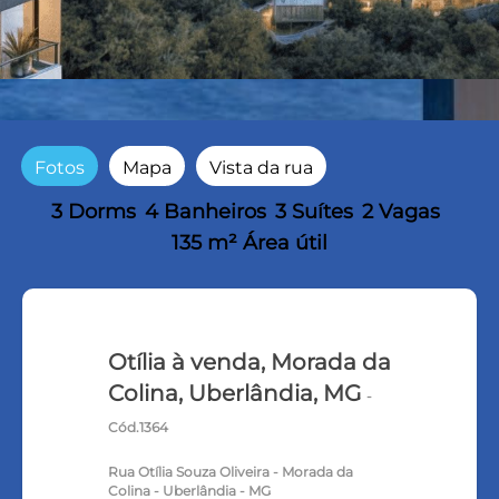
Fotos
Mapa
Vista da rua
3 Dorms
4 Banheiros
3 Suítes
2 Vagas
135 m² Área útil
Otília à venda, Morada da
Colina, Uberlândia, MG
-
Cód.1364
Rua Otília Souza Oliveira - Morada da
Colina - Uberlândia - MG