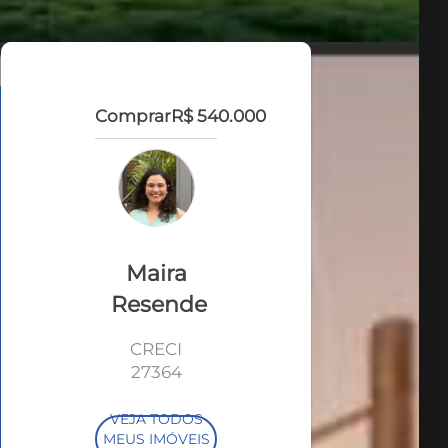
Comprar
R$ 540.000
Maira
Resende
CRECI
27364
VEJA TODOS
MEUS IMÓVEIS