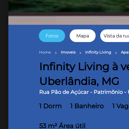
Fotos
Mapa
Vista da ru
Home
Imoveis
Infinity Living
Apa
chevron_right
chevron_right
chevron_right
Infinity Living à 
Uberlândia, MG
Rua Pão de Açúcar - Patrimônio -
1 Dorm
1 Banheiro
1 Vag
53 m² Área útil