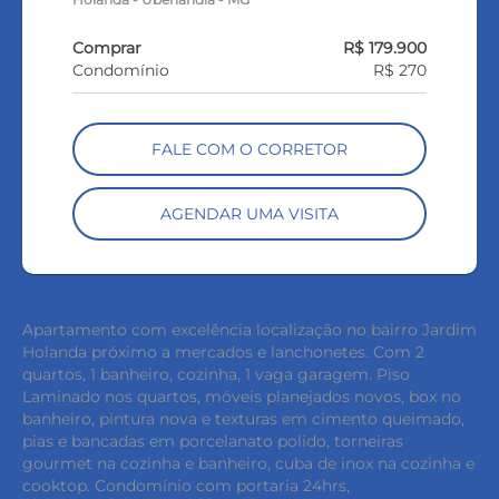
Comprar
R$ 179.900
Condomínio
R$ 270
FALE COM O CORRETOR
AGENDAR UMA VISITA
Apartamento com excelência localização no bairro Jardim
Holanda próximo a mercados e lanchonetes. Com 2
quartos, 1 banheiro, cozinha, 1 vaga garagem. Piso
Laminado nos quartos, móveis planejados novos, box no
banheiro, pintura nova e texturas em cimento queimado,
pias e bancadas em porcelanato polido, torneiras
gourmet na cozinha e banheiro, cuba de inox na cozinha e
cooktop. Condomínio com portaria 24hrs,