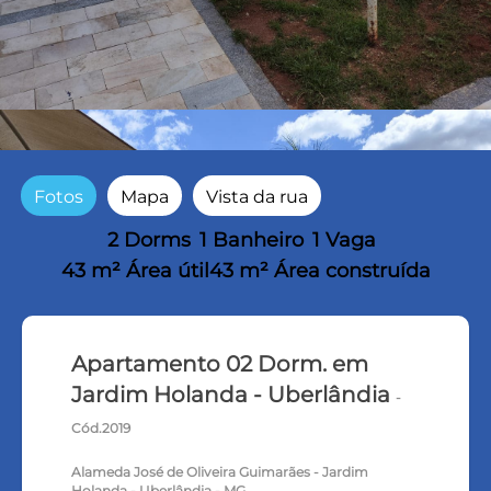
Fotos
Mapa
Vista da rua
2 Dorms
1 Banheiro
1 Vaga
43 m² Área útil
43 m² Área construída
Apartamento 02 Dorm. em
Jardim Holanda - Uberlândia
-
Cód.2019
Alameda José de Oliveira Guimarães - Jardim
Holanda - Uberlândia - MG