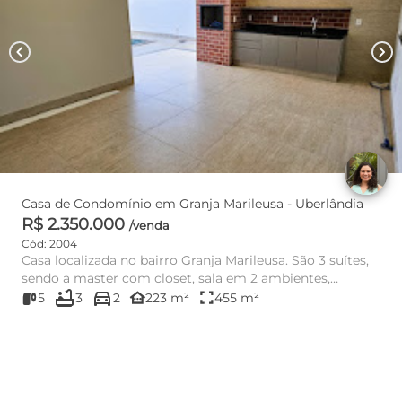
chevron_left
chevron_right
Casa de Condomínio em Granja Marileusa - Uberlândia
R$ 2.350.000
/venda
Cód: 2004
Casa localizada no bairro Granja Marileusa. São 3 suítes,
sendo a master com closet, sala em 2 ambientes,
bathtub
directions_car
cozinha, esc...
other_houses
fullscreen
5
3
2
223 m²
455 m²