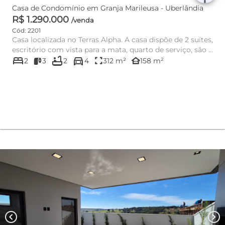
Casa de Condomínio em Granja Marileusa - Uberlândia
R$ 1.290.000
/venda
Cód: 2201
Casa localizada no Terras Alpha. A casa dispõe de 2 suítes,
escritório com vista para a mata, quarto de serviço, são 3
bed
bathtub
directions_car
...
fullscreen
other_houses
2
3
2
4
312 m²
158 m²
chevron_left
chevron_right