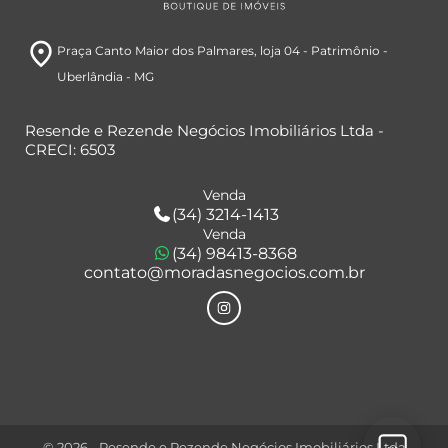
room
Praça Canto Maior dos Palmares
, loja 04
- Patrimônio
-
Uberlândia
- MG
Resende e Rezende Negócios Imobiliários Ltda -
CRECI: 6503
Venda
(34) 3214-1413
Venda
(34) 98413-8368
contato@moradasnegocios.com.br
© 2026 - Resende e Rezende Negócios Imobiliários Ltda