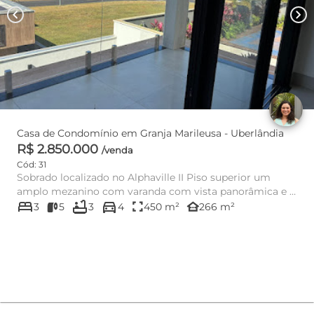
chevron_left
chevron_right
Casa de Condomínio em Granja Marileusa - Uberlândia
R$ 2.850.000
/venda
Cód: 31
Sobrado localizado no Alphaville II Piso superior um
amplo mezanino com varanda com vista panorâmica e 1
bed
bathtub
directions_car
suíte que pod...
fullscreen
other_houses
3
5
3
4
450 m²
266 m²