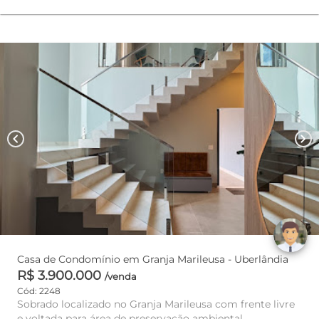
chevron_left
chevron_right
Casa de Condomínio em Granja Marileusa - Uberlândia
R$ 3.900.000
/venda
Cód: 2248
Sobrado localizado no Granja Marileusa com frente livre
e voltada para área de preservação ambiental