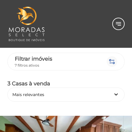
notes
Filtrar imóveis
page_info
7 filtros ativos
3 Casas
à venda
keyboard_arrow_down
Mais relevantes