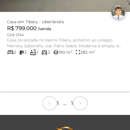
Casa em Tibery - Uberlândia
R$ 799.000
/venda
Cód: 2144
Casa localizada no bairro Tibery, próximo ao colégio
Marista, Saborella, Uai, Pátio Sabiá. Moderna e ampla, de
bed
bathtub
directions_car
conceit...
other_houses
fullscreen
2
3
1
2
190 m²
282 m²
chevron_left
chevron_right
1 ... 1