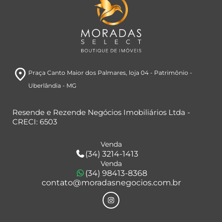
room
Praça Canto Maior dos Palmares
, loja 04
- Patrimônio
-
Uberlândia
- MG
Resende e Rezende Negócios Imobiliários Ltda -
CRECI: 6503
Venda
(34) 3214-1413
Venda
(34) 98413-8368
contato@moradasnegocios.com.br