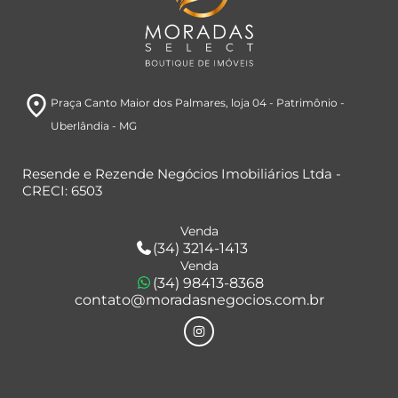
room
Praça Canto Maior dos Palmares
, loja 04
- Patrimônio
-
Uberlândia
- MG
Resende e Rezende Negócios Imobiliários Ltda -
CRECI: 6503
Venda
(34) 3214-1413
Venda
(34) 98413-8368
contato@moradasnegocios.com.br