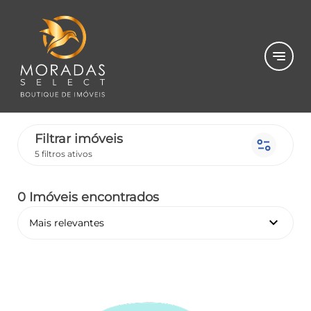
notes
Filtrar imóveis
page_info
5 filtros ativos
0 Imóveis encontrados
keyboard_arrow_down
Mais relevantes